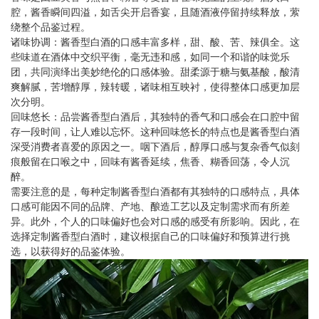
腔，酱香瞬间四溢，如舌尖开启香宴，且随酒液停留持续释放，萦
绕整个品鉴过程。
诸味协调：酱香型白酒的口感丰富多样，甜、酸、苦、辣俱全。这
些味道在酒体中交织平衡，毫无违和感，如同一个和谐的味觉乐
团，共同演绎出美妙绝伦的口感体验。甜柔源于糖与氨基酸，酸清
爽解腻，苦增醇厚，辣转暖，诸味相互映衬，使得整体口感更加层
次分明。
回味悠长：品尝酱香型白酒后，其独特的香气和口感会在口腔中留
存一段时间，让人难以忘怀。这种回味悠长的特点也是酱香型白酒
深受消费者喜爱的原因之一。咽下酒后，醇厚口感与复杂香气似刻
痕般留在口喉之中，回味有酱香延续，焦香、糊香回荡，令人沉
醉。
需要注意的是，每种定制酱香型白酒都有其独特的口感特点，具体
口感可能因不同的品牌、产地、酿造工艺以及定制需求而有所差
异。此外，个人的口味偏好也会对口感的感受有所影响。因此，在
选择定制酱香型白酒时，建议根据自己的口味偏好和预算进行挑
选，以获得好的品鉴体验。