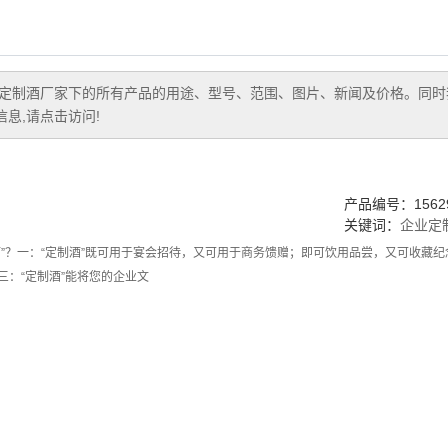
定制酒厂家
下的所有产品的用途、型号、范围、图片、新闻及价格。同时
息,请点击访问!
产品编号：15629
关键词：
企业定
酒”？一：“定制酒”既可用于宴会招待，又可用于商务馈赠；即可饮用品尝，又可收藏纪
三：“定制酒”能将您的企业文